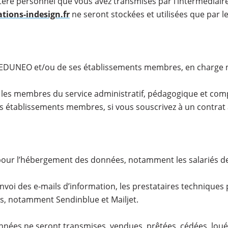
ère personnel que vous avez transmises par l’intermédiaire
ions-indesign.fr
ne seront stockées et utilisées que par 
IE EDUNEO et/ou de ses établissements membres, en charge
r les membres du service administratif, pédagogique et com
 établissements membres, si vous souscrivez à un contrat 
 pour l’hébergement des données, notamment les salariés d
envoi des e-mails d’information, les prestataires techniques p
is, notamment Sendinblue et Mailjet.
nées ne seront transmises, vendues, prêtées, cédées, louée