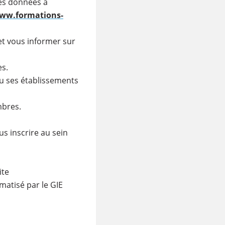
les données à
ww.formations-
t vous informer sur
es.
u ses établissements
mbres.
s inscrire au sein
ite
matisé par le GIE