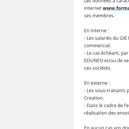
Les données à caract
internet
www.format
ses membres.
En interne :
- Les salariés du G
commercial.
- Le cas échéant, pa
EDUNEO et/ou de ses
ces sociétés.
En externe :
- Les sous-traitants
Creation.
- Dans le cadre de l’
réalisation des envo
En aucun cas vos don