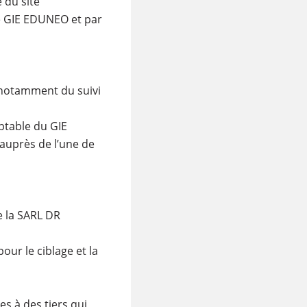
 du site
le GIE EDUNEO et par
 notamment du suivi
ptable du GIE
auprès de l’une de
e la SARL DR
our le ciblage et la
s à des tiers qui