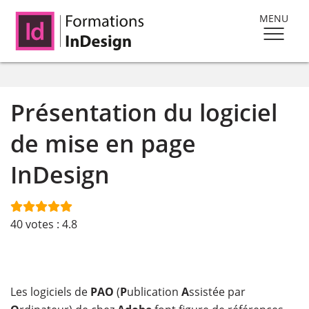
MENU
Présentation du logiciel
de mise en page
InDesign
40
votes :
4.8
Les logiciels de
PAO
(
P
ublication
A
ssistée par