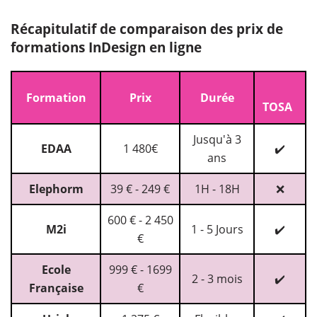
Récapitulatif de comparaison des prix de
formations InDesign en ligne
Formation
Prix
Durée
TOSA
Jusqu'à 3
EDAA
1 480€
✔️
ans
Elephorm
39 € - 249 €
1H - 18H
❌
600 € - 2 450
M2i
1 - 5 Jours
✔️
€
Ecole
999 € - 1699
2 - 3 mois
✔️
Française
€